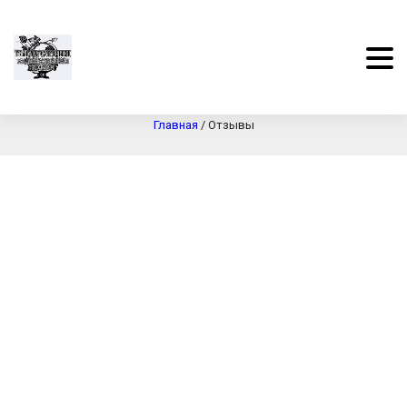
Отзывы
Главная
/
Отзывы
Сергей Викторович
04.09.2019
Хочу выразить благодарность! Посоветовали мне
эту компанию знакомые, очень хорошо
отзывались о качестве работ. Решил не
экономить и обратилась за профессиональной
помощью. Отдельная благодарность за
своевременно выполненную работу и разумные
цены!